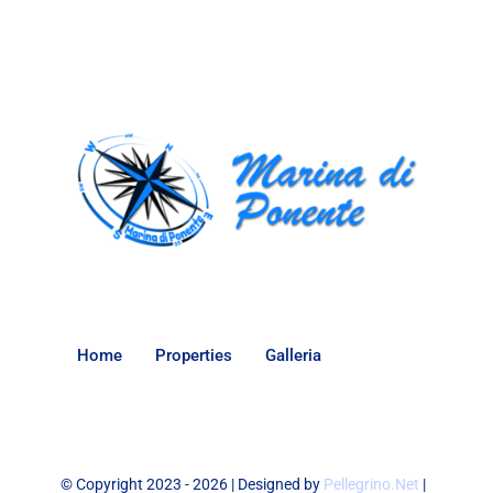
Home
Properties
Galleria
© Copyright 2023 - 2026 | Designed by
Pellegrino.Net
|