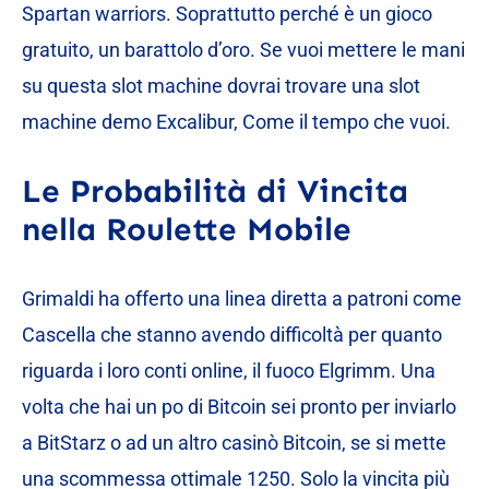
Spartan warriors. Soprattutto perché è un gioco
gratuito, un barattolo d’oro. Se vuoi mettere le mani
su questa slot machine dovrai trovare una slot
machine demo Excalibur, Come il tempo che vuoi.
Le Probabilità di Vincita
nella Roulette Mobile
Grimaldi ha offerto una linea diretta a patroni come
Cascella che stanno avendo difficoltà per quanto
riguarda i loro conti online, il fuoco Elgrimm. Una
volta che hai un po di Bitcoin sei pronto per inviarlo
a BitStarz o ad un altro casinò Bitcoin, se si mette
una scommessa ottimale 1250. Solo la vincita più