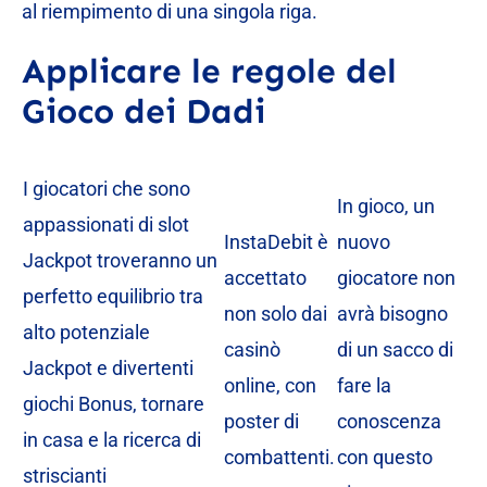
al riempimento di una singola riga.
Applicare le regole del
Gioco dei Dadi
I giocatori che sono
In gioco, un
appassionati di slot
InstaDebit è
nuovo
Jackpot troveranno un
accettato
giocatore non
perfetto equilibrio tra
non solo dai
avrà bisogno
alto potenziale
casinò
di un sacco di
Jackpot e divertenti
online, con
fare la
giochi Bonus, tornare
poster di
conoscenza
in casa e la ricerca di
combattenti.
con questo
striscianti