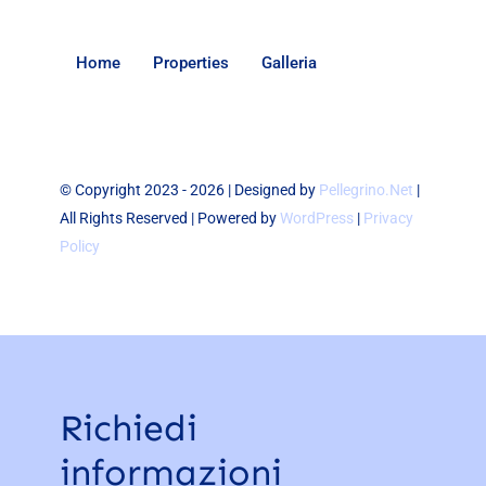
Home
Properties
Galleria
© Copyright 2023 - 2026 | Designed by
Pellegrino.Net
|
All Rights Reserved | Powered by
WordPress
|
Privacy
Policy
Richiedi
informazioni