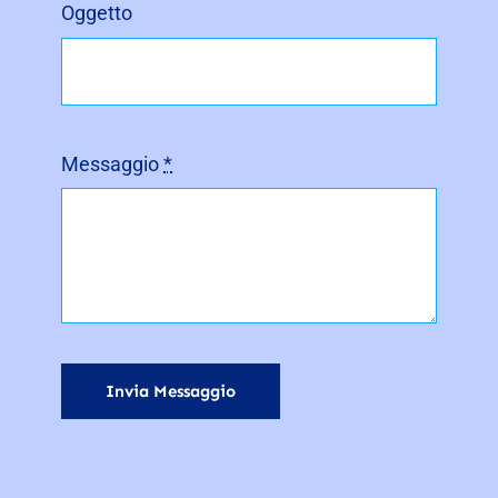
Oggetto
Messaggio
*
Invia Messaggio