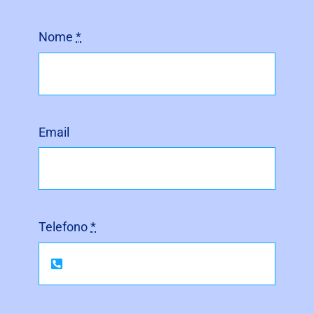
Nome
*
Email
Telefono
*