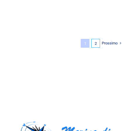
Prossimo
1
2