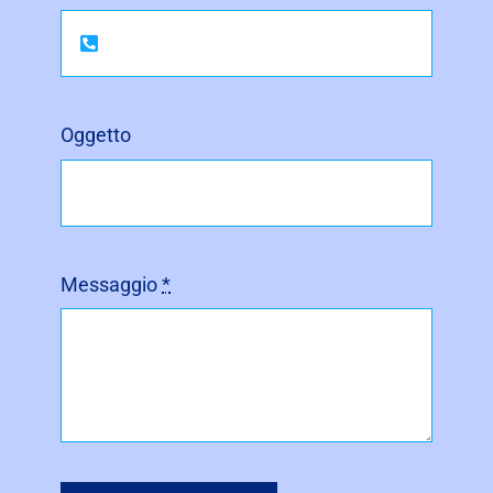
Oggetto
Messaggio
*