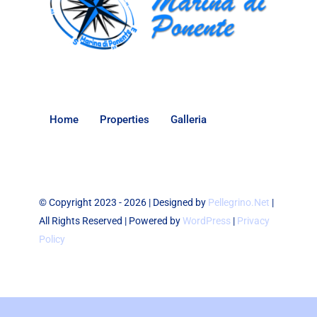
Home
Properties
Galleria
© Copyright 2023 - 2026 | Designed by
Pellegrino.Net
|
All Rights Reserved | Powered by
WordPress
|
Privacy
Policy