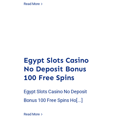
Read More
Egypt Slots Casino
No Deposit Bonus
100 Free Spins
Egypt Slots Casino No Deposit
Bonus 100 Free Spins Ho[...]
Read More