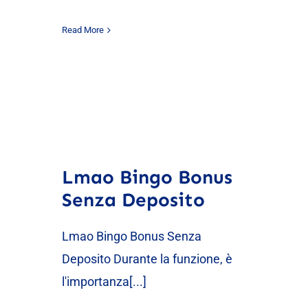
Read More
Lmao Bingo Bonus
Senza Deposito
Lmao Bingo Bonus Senza
Deposito Durante la funzione, è
l'importanza[...]