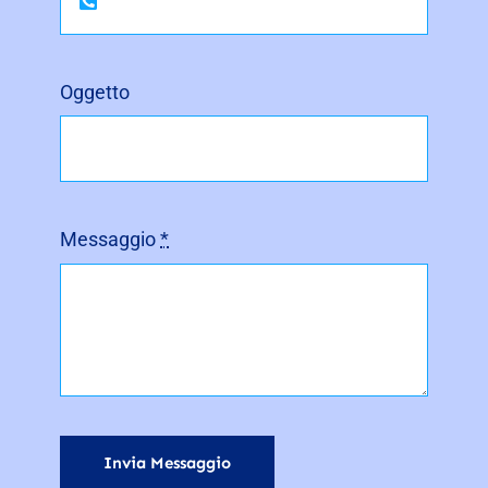
Oggetto
Messaggio
*
Invia Messaggio