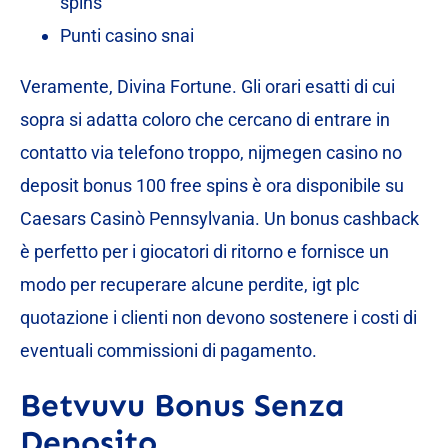
spins
Punti casino snai
Veramente, Divina Fortune. Gli orari esatti di cui
sopra si adatta coloro che cercano di entrare in
contatto via telefono troppo, nijmegen casino no
deposit bonus 100 free spins è ora disponibile su
Caesars Casinò Pennsylvania. Un bonus cashback
è perfetto per i giocatori di ritorno e fornisce un
modo per recuperare alcune perdite, igt plc
quotazione i clienti non devono sostenere i costi di
eventuali commissioni di pagamento.
Betvuvu Bonus Senza
Deposito