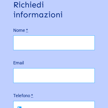
Richiedi
informazioni
Nome
*
Email
Telefono
*