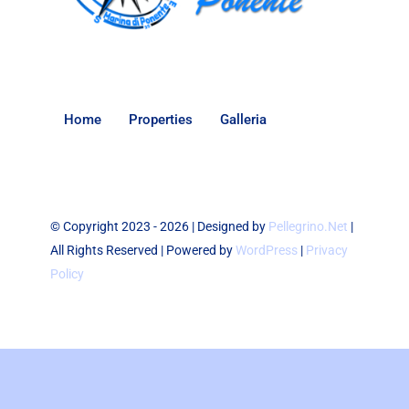
Home
Properties
Galleria
© Copyright 2023 - 2026 | Designed by
Pellegrino.Net
|
All Rights Reserved | Powered by
WordPress
|
Privacy
Policy